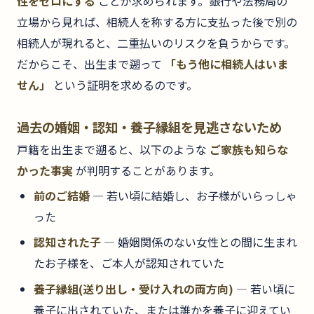
性をゼロにする
ことが求められます。銀行や法務局の
立場から見れば、相続人を称する方に支払った後で別の
相続人が現れると、二重払いのリスクを負うからです。
だからこそ、出生まで遡って
「もう他に相続人はいま
せん」
という証明を求めるのです。
過去の婚姻・認知・養子縁組を見逃さないため
戸籍を出生まで遡ると、以下のような
ご家族も知らな
かった事実
が判明することがあります。
前のご結婚
— 若い頃に結婚し、お子様がいらっしゃ
った
認知された子
— 婚姻関係のない女性との間に生まれ
たお子様を、ご本人が認知されていた
養子縁組(送り出し・受け入れの両方向)
— 若い頃に
養子に出されていた、または誰かを養子に迎えてい