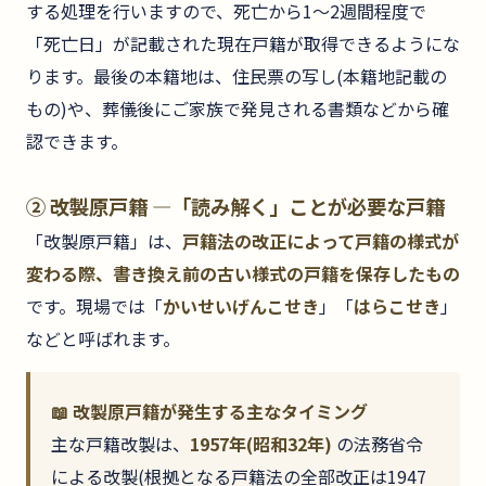
する処理を行いますので、死亡から1〜2週間程度で
「死亡日」が記載された現在戸籍が取得できるようにな
ります。最後の本籍地は、住民票の写し(本籍地記載の
もの)や、葬儀後にご家族で発見される書類などから確
認できます。
② 改製原戸籍 —「読み解く」ことが必要な戸籍
「改製原戸籍」は、
戸籍法の改正によって戸籍の様式が
変わる際、書き換え前の古い様式の戸籍を保存したもの
です。現場では「
かいせいげんこせき
」「
はらこせき
」
などと呼ばれます。
📖 改製原戸籍が発生する主なタイミング
主な戸籍改製は、
1957年(昭和32年)
の法務省令
による改製(根拠となる戸籍法の全部改正は1947