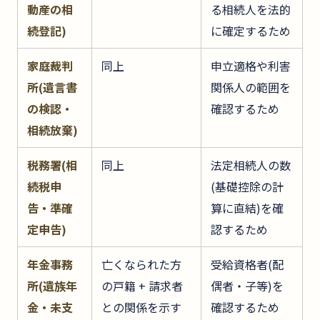
動産の相
る相続人を法的
続登記)
に確定するため
家庭裁判
同上
申立適格や利害
所(遺言書
関係人の範囲を
の検認・
確認するため
相続放棄)
税務署(相
同上
法定相続人の数
続税申
(基礎控除の計
告・準確
算に直結)を確
定申告)
認するため
年金事務
亡くなられた方
受給資格者(配
所(遺族年
の戸籍 + 請求者
偶者・子等)を
金・未支
との関係を示す
確認するため