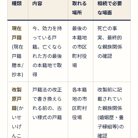
種類
内容
取れる
相続で必要
場所
な場面
現在
今、効力を持
最後の
死亡の事
戸籍
っている戸
本籍地
実、最終的
(現在
籍。亡くなら
の市区
な親族関係
戸籍
れた方の最後
町村役
の確認
謄本/
の本籍地で取
場
抄本)
得
改製
戸籍法の改正
各本籍
改製前に記
原戸
で書き換えら
地の市
載されてい
籍
(か
れる前の、古
区町村
た親族関係
いせ
い様式の戸籍
役場
(婚姻歴・養
いげ
子縁組等)の
んこ
確認