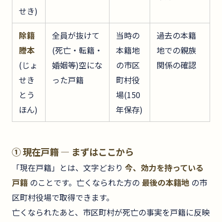
せき)
除籍
全員が抜けて
当時の
過去の本籍
謄本
(死亡・転籍・
本籍地
地での親族
(じょ
婚姻等)空にな
の市区
関係の確認
せき
った戸籍
町村役
とう
場(150
ほん)
年保存)
① 現在戸籍 — まずはここから
「現在戸籍」とは、文字どおり
今、効力を持っている
戸籍
のことです。亡くなられた方の
最後の本籍地
の市
区町村役場で取得できます。
亡くなられたあと、市区町村が死亡の事実を戸籍に反映