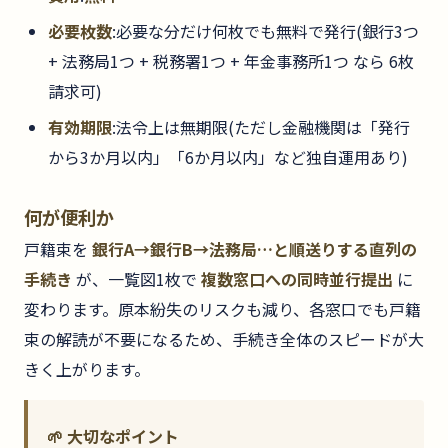
必要枚数
:必要な分だけ何枚でも無料で発行(銀行3つ
+ 法務局1つ + 税務署1つ + 年金事務所1つ なら 6枚
請求可)
有効期限
:法令上は無期限(ただし金融機関は「発行
から3か月以内」「6か月以内」など独自運用あり)
何が便利か
戸籍束を
銀行A→銀行B→法務局…と順送りする直列の
手続き
が、一覧図1枚で
複数窓口への同時並行提出
に
変わります。原本紛失のリスクも減り、各窓口でも戸籍
束の解読が不要になるため、手続き全体のスピードが大
きく上がります。
🌱 大切なポイント