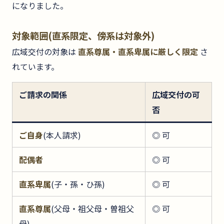
になりました。
対象範囲(直系限定、傍系は対象外)
広域交付の対象は
直系尊属・直系卑属に厳しく限定
さ
れています。
ご請求の関係
広域交付の可
否
ご自身
(本人請求)
◎ 可
配偶者
◎ 可
直系卑属
(子・孫・ひ孫)
◎ 可
直系尊属
(父母・祖父母・曽祖父
◎ 可
母)