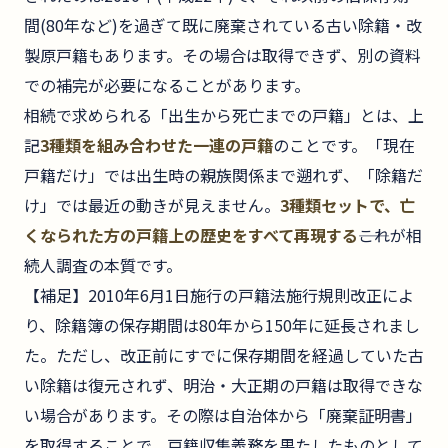
間(80年など)を過ぎて既に廃棄されている古い除籍・改
製原戸籍もあります。その場合は取得できず、別の資料
での補完が必要になることがあります。
相続で求められる「出生から死亡までの戸籍」とは、上
記
3種類を組み合わせた一連の戸籍
のことです。「現在
戸籍だけ」では出生時の親族関係まで遡れず、「除籍だ
け」では最近の動きが見えません。
3種類セットで、亡
くなられた方の戸籍上の歴史をすべて再現する
――これが相
続人調査の本質です。
【補足】2010年6月1日施行の戸籍法施行規則改正によ
り、除籍簿の保存期間は80年から150年に延長されまし
た。ただし、改正前にすでに保存期間を経過していた古
い除籍は復元されず、明治・大正期の戸籍は取得できな
い場合があります。その際は自治体から「廃棄証明書」
を取得することで、戸籍収集義務を果たしたものとして