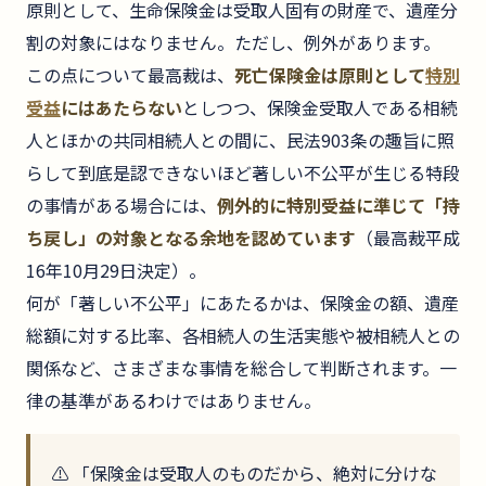
原則として、生命保険金は受取人固有の財産で、遺産分
割の対象にはなりません。ただし、例外があります。
この点について最高裁は、
死亡保険金は原則として
特別
受益
にはあたらない
としつつ、保険金受取人である相続
人とほかの共同相続人との間に、民法903条の趣旨に照
らして到底是認できないほど著しい不公平が生じる特段
の事情がある場合には、
例外的に特別受益に準じて「持
ち戻し」の対象となる余地を認めています
（最高裁平成
16年10月29日決定）。
何が「著しい不公平」にあたるかは、保険金の額、遺産
総額に対する比率、各相続人の生活実態や被相続人との
関係など、さまざまな事情を総合して判断されます。一
律の基準があるわけではありません。
⚠️ 「保険金は受取人のものだから、絶対に分けな